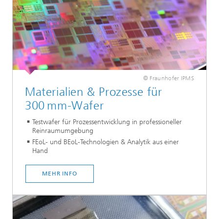
© Fraunhofer IPMS
Materialien & Prozesse für
300 mm-Wafer
Testwafer für Prozessentwicklung in professioneller
Reinraumumgebung
FEoL- und BEoL-Technologien & Analytik aus einer
Hand
MEHR INFO