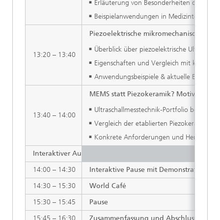
Erläuterung von Besonderheiten der CMU
Beispielanwendungen in Medizintechnik 
Piezoelektrische mikromechanische Ultr
Überblick über piezoelektrische Ultrascha
13:20 – 13:40
Eigenschaften und Vergleich mit kompleme
Anwendungsbeispiele & aktuelle Entwicklu
MEMS statt Piezokeramik? Motivation, 
Ultraschallmesstechnik-Portfolio bei SON
13:40 – 14:00
Vergleich der etablierten Piezokeramik-T
Konkrete Anforderungen und Herausforder
Interaktiver Austausch
14:00 – 14:30
Interaktive Pause mit Demonstratoren u
14:30 – 15:30
World Café
15:30 – 15:45
Pause
15:45 – 16:30
Zusammenfassung und Abschlussdiskuss