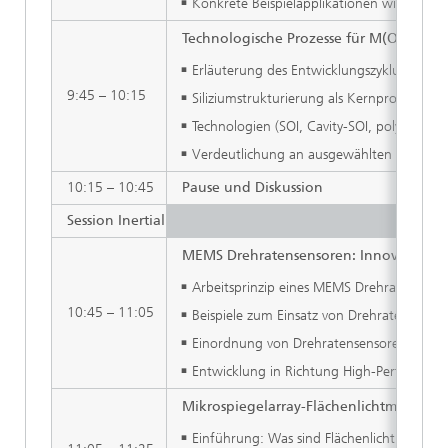
Konkrete Beispielapplikationen wie Gassen
Technologische Prozesse für M(O)EMS
Erläuterung des Entwicklungszyklus vom De
9:45 – 10:15
Siliziumstrukturierung als Kernprozess
Technologien (SOI, Cavity-SOI, poly-Si, pie
Verdeutlichung an ausgewählten Beispie
10:15 – 10:45
Pause und Diskussion
Session Inertial & Optik
MEMS Drehratensensoren: Innovatione
Arbeitsprinzip eines MEMS Drehratensenso
10:45 – 11:05
Beispiele zum Einsatz von Drehratensensor
Einordnung von Drehratensensoren in Per
Entwicklung in Richtung High-Performance
Mikrospiegelarray-Flächenlichtmodula
Einführung: Was sind Flächenlichtmodulat