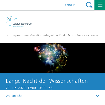
ENGLISH
Leistungszentrum »Funktionsintegration für die Mikro-/Nanoelektronik«
Lange Nacht der Wissenschaften
20. Juni 2025 (17:00 - 0:00 Uhr)
Wo bin ich?
Startseite