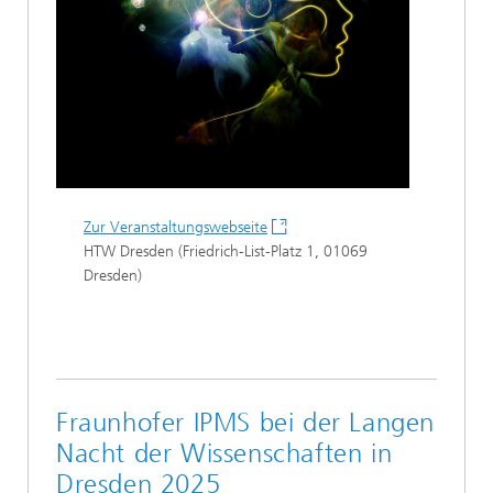
Zur Veranstaltungswebseite
HTW Dresden (Friedrich-List-Platz 1, 01069
Dresden)
Fraunhofer IPMS bei der Langen
Nacht der Wissenschaften in
Dresden 2025